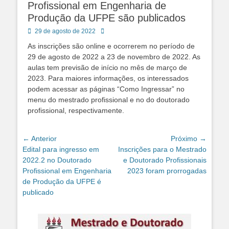
Profissional em Engenharia de
Produção da UFPE são publicados
Posted
Autor:
29 de agosto de 2022
on
As inscrições são online e ocorrerem no período de
29 de agosto de 2022 a 23 de novembro de 2022. As
aulas tem previsão de início no mês de março de
2023. Para maiores informações, os interessados
podem acessar as páginas “Como Ingressar” no
menu do mestrado profissional e no do doutorado
profissional, respectivamente.
Navegação
← Anterior
Próximo →
Post
Próximo
Edital para ingresso em
Inscrições para o Mestrado
de
anterior:
post:
2022.2 no Doutorado
e Doutorado Profissionais
Post
Profissional em Engenharia
2023 foram prorrogadas
de Produção da UFPE é
publicado