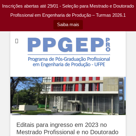
Inscrições abertas até 29/01 - Seleção para Mestrado e Doutorado
Profissional em Engenharia de Produção – Turmas 2026.1
Saiba mais
Programa de Pós-graduação Profissional em Engenharia de
PPGEP-PRO UFPE
Produção da UFPE
Editais para ingresso em 2023 no
Mestrado Profissional e no Doutorado