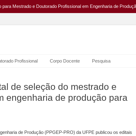
ão para Mestrado e Doutorado Profissional em Engenharia de Produç
 de Produção da UFPE
E
torado Profissional
Corpo Docente
Pesquisa
al de seleção do mestrado e
em engenharia de produção para
genharia de Produção (PPGEP-PRO) da UFPE publicou os editais