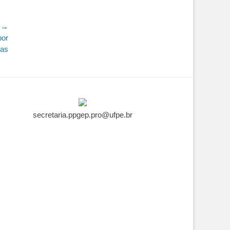
 →
por
nas
secretaria.ppgep.pro@ufpe.br