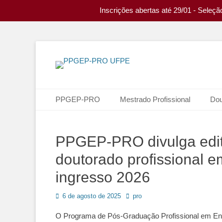
Inscrições abertas até 29/01 - Seleç
Programa de Pós-graduação Profissional em Engenharia
PPGEP-PRO UFP
Menu principal
Pular
PPGEP-PRO
Mestrado Profissional
Dou
para
o
conteúdo
PPGEP-PRO divulga edit
doutorado profissional 
ingresso 2026
Posted
Autor:
6 de agosto de 2025
pro
on
O Programa de Pós-Graduação Profissional em En