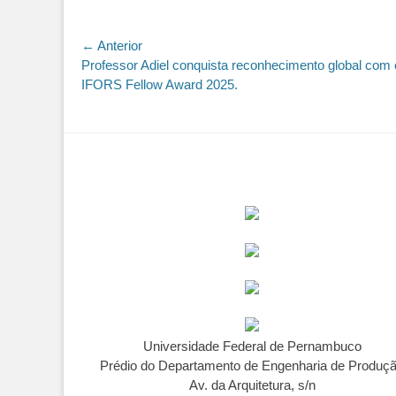
Navegação
← Anterior
Post
Professor Adiel conquista reconhecimento global com 
de
anterior:
IFORS Fellow Award 2025.
Post
Universidade Federal de Pernambuco
Prédio do Departamento de Engenharia de Produç
Av. da Arquitetura, s/n