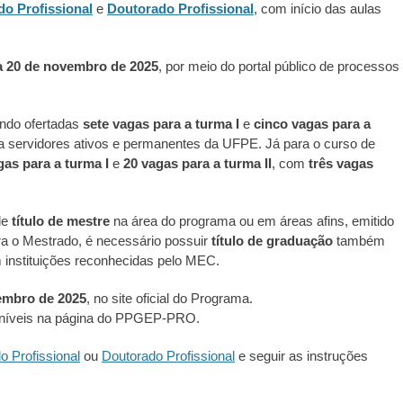
do Profissional
e
Doutorado Profissional
, com início das aulas
a 20 de novembro de 2025
, por meio do portal público de processos
endo ofertadas
sete vagas para a turma I
e
cinco vagas para a
a servidores ativos e permanentes da UFPE. Já para o curso de
gas para a turma I
e
20 vagas para a turma II
, com
três vagas
de
título de mestre
na área do programa ou em áreas afins, emitido
ra o Mestrado, é necessário possuir
título de graduação
também
m instituições reconhecidas pelo MEC.
embro de 2025
, no site oficial do Programa.
poníveis na página do PPGEP-PRO.
o Profissional
ou
Doutorado Profissional
e seguir as instruções